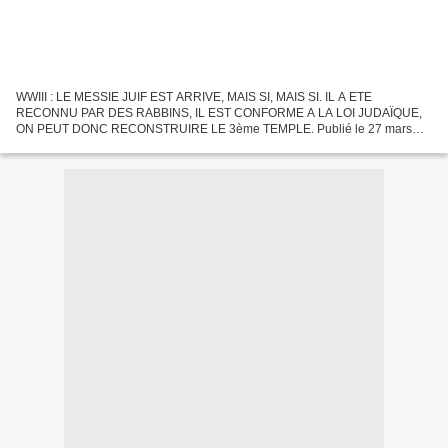
WWIII : LE MESSIE JUIF EST ARRIVE, MAIS SI, MAIS SI. IL A ETE
RECONNU PAR DES RABBINS, IL EST CONFORME A LA LOI JUDAÏQUE,
ON PEUT DONC RECONSTRUIRE LE 3ème TEMPLE. Publié le 27 mars
2019 par José Pedro, collectif des rédacteurs dans LAOSOPHIE sur
Overblog...