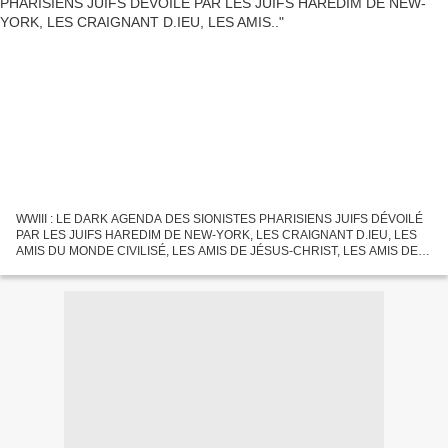
WWIII : LE DARK AGENDA DES SIONISTES PHARISIENS JUIFS DÉVOILÉ
PAR LES JUIFS HAREDIM DE NEW-YORK, LES CRAIGNANT D.IEU, LES
AMIS DU MONDE CIVILISÉ, LES AMIS DE JÉSUS-CHRIST, LES AMIS DES
RUSSES ET DES CHIITES ... Publié le 1 août 2019 par José Pedro,
collectif...