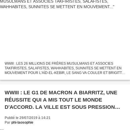
WWIII : LES 26 MILLIONS DE FRÈRES MUSULMANS ET ASSOCIES
TAKFIRISTES, SALAFISTES, WAHHABITES, SUNNITES SE METTENT EN
MOUVEMENT POUR L'AÏD-EL-KEBIR, LE SANG VA COULER ET BRIGITTE
BARDOT SEULE FRANÇAISE, S'Y OPPOSE. Le prédateur sexuel Juif et
agent du Mossad,...
WWIII : LE G1 DE MACRON A BIARRITZ, UNE
RÉUSSITE QUI A MIS TOUT LE MONDE
D'ACCORD. LA VILLE EST SOUS PRESSION
MAXIMALE ...
Publié le 29/07/2019 à 14:21
Par
phi-laosophie